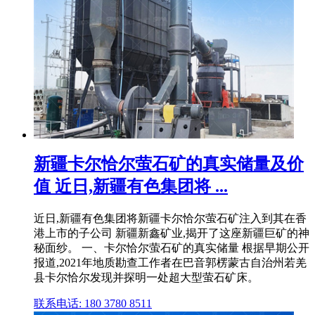
新疆卡尔恰尔萤石矿的真实储量及价
值 近日,新疆有色集团将 ...
近日,新疆有色集团将新疆卡尔恰尔萤石矿注入到其在香
港上市的子公司 新疆新鑫矿业,揭开了这座新疆巨矿的神
秘面纱。 一、卡尔恰尔萤石矿的真实储量 根据早期公开
报道,2021年地质勘查工作者在巴音郭楞蒙古自治州若羌
县卡尔恰尔发现并探明一处超大型萤石矿床。
联系电话: 180 3780 8511