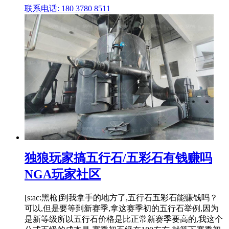
联系电话: 180 3780 8511
独狼玩家搞五行石/五彩石有钱赚吗
NGA玩家社区
[s:ac:黑枪]到我拿手的地方了,五行石五彩石能赚钱吗？
可以,但是要等到新赛季,拿这赛季初的五行石举例,因为
是新等级所以五行石价格是比正常新赛季要高的,我这个