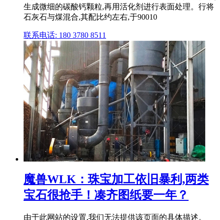
生成微细的碳酸钙颗粒,再用活化剂进行表面处理。行将
石灰石与煤混合,其配比约左右,于90010
联系电话: 180 3780 8511
魔兽WLK：珠宝加工依旧暴利,两类
宝石很抢手！凑齐图纸要一年？
由于此网站的设置,我们无法提供该页面的具体描述。