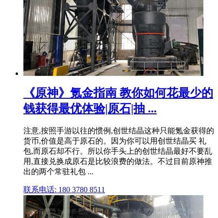
《原神》氪金指南 教你如何花最少的
钱获得最优体验|原石|抽 ...
注意,按照手游以往的惯例,创世结晶这种只能氪金获得的
货币,价值是高于原石的。因为你可以用创世结晶买 礼
包,而原石却不行。所以你手头上的创世结晶最好不要乱
用,直接兑换成原石是比较浪费的做法。不过目前原神推
出的两个常驻礼包 ...
联系电话: 180 3780 8511