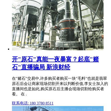
开"原石"真能一夜暴富？起底"赌
石"直播骗局 新浪财经
在"赌石"交易中,许多购买者购买一块"毛料"也就是翡翠
原石后会让商家现场切割开来以判断价值,李女士加入的
直播间也是如此,购买原石后主播会现场切割给购买者
看。 在 .
联系电话: 180 3780 8511