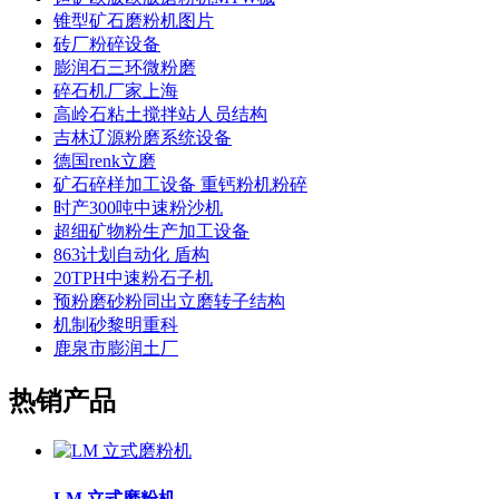
锥型矿石磨粉机图片
砖厂粉碎设备
膨润石三环微粉磨
碎石机厂家上海
高岭石粘土搅拌站人员结构
吉林辽源粉磨系统设备
德国renk立磨
矿石碎样加工设备 重钙粉机粉碎
时产300吨中速粉沙机
超细矿物粉生产加工设备
863计划自动化 盾构
20TPH中速粉石子机
预粉磨砂粉同出立磨转子结构
机制砂黎明重科
鹿泉市膨润土厂
热销产品
LM 立式磨粉机