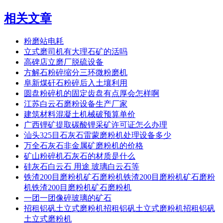
相关文章
粉磨站电耗
立式磨司机有大理石矿的活吗
高碑店立磨厂脱硫设备
方解石粉碎缩分三环微粉磨机
阜新煤矸石粉碎后入土壤利用
圆盘粉碎机的固定齿盘有点厚会怎样啊
江苏白云石磨粉设备生产厂家
建筑材料混凝土机械破预算单价
广西锂矿提取碳酸锂采矿许可证怎么办理
汕头325目石灰石雷蒙磨粉机处理设备多少
万全石灰石非金属矿磨粉机的价格
矿山粉碎机石灰石的材质是什么
硅灰石白云石 用途 玻璃白云石等
铁渣200目磨粉机矿石磨粉机铁渣200目磨粉机矿石磨粉
机铁渣200目磨粉机矿石磨粉机
一团一团像碎玻璃的矿石
招租铝矾土立式磨粉机招租铝矾土立式磨粉机招租铝矾
土立式磨粉机