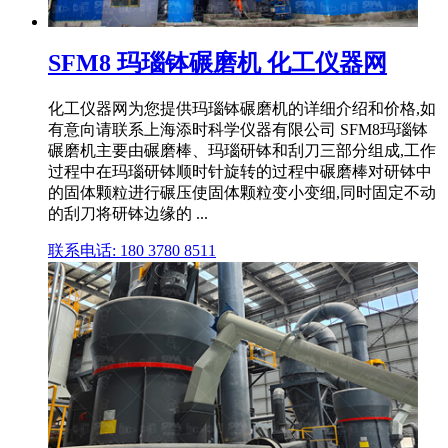
SFM8 玛瑙钵碾磨机 化工仪器网
化工仪器网为您提供玛瑙钵碾磨机的详细介绍和价格,如
有意向请联系上海添时科学仪器有限公司 SFM8玛瑙钵
碾磨机主要由碾磨棒、玛瑙研钵和刮刀三部分组成,工作
过程中在玛瑙研钵顺时针旋转的过程中碾磨棒对研钵中
的固体颗粒进行碾压使固体颗粒变小变细,同时固定不动
的刮刀将研钵边缘的 ...
联系电话: 180 3780 8511