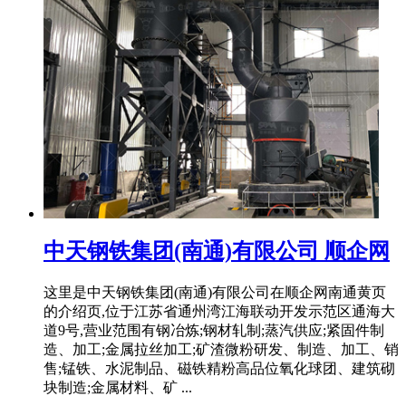
中天钢铁集团(南通)有限公司 顺企网
这里是中天钢铁集团(南通)有限公司在顺企网南通黄页
的介绍页,位于江苏省通州湾江海联动开发示范区通海大
道9号,营业范围有钢冶炼;钢材轧制;蒸汽供应;紧固件制
造、加工;金属拉丝加工;矿渣微粉研发、制造、加工、销
售;锰铁、水泥制品、磁铁精粉高品位氧化球团、建筑砌
块制造;金属材料、矿 ...