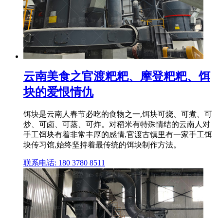
云南美食之官渡粑粑、摩登粑粑、饵
块的爱恨情仇
饵块是云南人春节必吃的食物之一,饵块可烧、可煮、可
炒、可卤、可蒸、可炸。对稻米有特殊情结的云南人对
手工饵块有着非常丰厚的感情,官渡古镇里有一家手工饵
块传习馆,始终坚持着最传统的饵块制作方法。
联系电话: 180 3780 8511