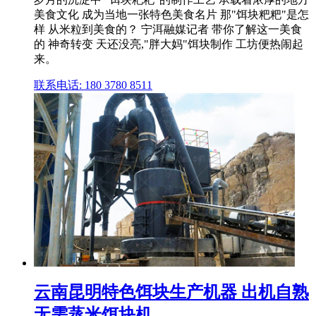
美食文化 成为当地一张特色美食名片 那"饵块粑粑"是怎
样 从米粒到美食的？ 宁洱融媒记者 带你了解这一美食
的 神奇转变 天还没亮,"胖大妈"饵块制作 工坊便热闹起
来。
联系电话: 180 3780 8511
云南昆明特色饵块生产机器 出机自熟
无需蒸米饵块机