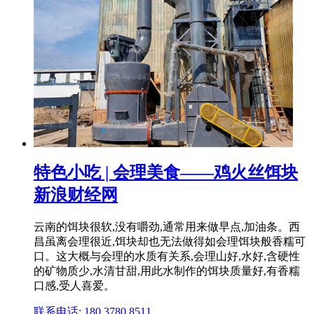
特色小吃 | 会理美食——鸡火丝饵块
新浪财经网
云南的饵块很软,没有嚼劲,通常用来做早点,加油条。西
昌虽离会理很近,饵块却也无法做得如会理饵块般香糯可
口。这大概与会理的水质有关系,会理山好,水好,含硬性
的矿物质少,水清甘甜,用此水制作的饵块质量好,有香糯
口感,受人喜爱。
联系电话: 180 3780 8511