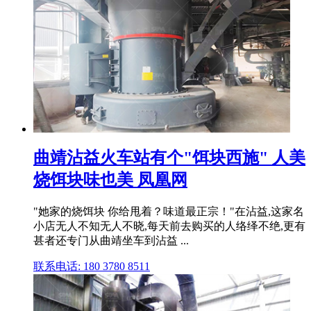
曲靖沾益火车站有个"饵块西施" 人美
烧饵块味也美 凤凰网
"她家的烧饵块 你给甩着？味道最正宗！"在沾益,这家名
小店无人不知无人不晓,每天前去购买的人络绎不绝,更有
甚者还专门从曲靖坐车到沾益 ...
联系电话: 180 3780 8511