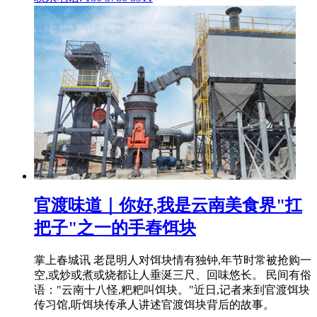
官渡味道｜你好,我是云南美食界"扛
把子"之一的手舂饵块
掌上春城讯 老昆明人对饵块情有独钟,年节时常被抢购一
空,或炒或煮或烧都让人垂涎三尺、回味悠长。 民间有俗
语："云南十八怪,粑粑叫饵块。"近日,记者来到官渡饵块
传习馆,听饵块传承人讲述官渡饵块背后的故事。