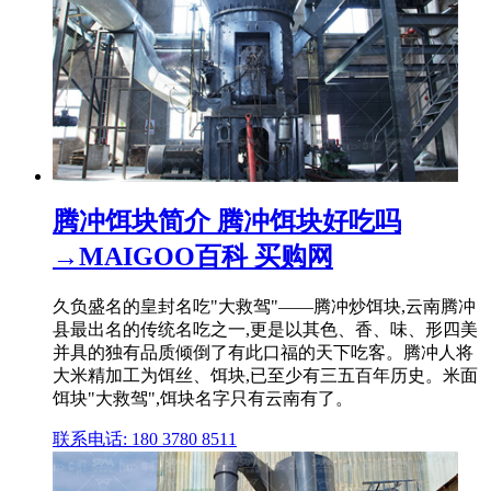
腾冲饵块简介 腾冲饵块好吃吗
→MAIGOO百科 买购网
久负盛名的皇封名吃"大救驾"——腾冲炒饵块,云南腾冲
县最出名的传统名吃之一,更是以其色、香、味、形四美
并具的独有品质倾倒了有此口福的天下吃客。腾冲人将
大米精加工为饵丝、饵块,已至少有三五百年历史。米面
饵块"大救驾",饵块名字只有云南有了。
联系电话: 180 3780 8511