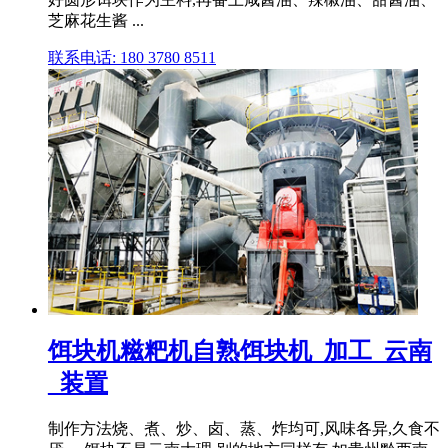
芝麻花生酱 ...
联系电话: 180 3780 8511
饵块机糍粑机自熟饵块机_加工_云南
_装置
制作方法烧、煮、炒、卤、蒸、炸均可,风味各异,久食不