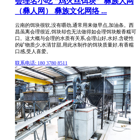
会理名小吃 "鸡火丝饵块"_彝族人网
（彝人网） 彝族文化网络 ...
云南的饵块很软,没有嚼劲,通常用来做早点,加油条。西
昌虽离会理很近,饵块却也无法做得如会理饵块般香糯可
口。这大概与会理的水质有关系,会理山好,水好,含硬性
的矿物质少,水清甘甜,用此水制作的饵块质量好,有香糯
口感,受人喜爱。
联系电话: 180 3780 8511