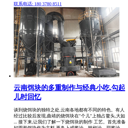
联系电话: 180 3780 8511
云南饵块的多重制作与经典小吃,勾起
儿时回忆
谈到烧饵块的独特之处,云南各地都有不同的特色。有人
经过比较后发现,曲靖的烧饵块在"个儿"上独占鳌头,大如
... 接下来,让我们了解一下烧饵块的制作 工艺。首先准备
好圆形饵块作为主料,再备上咸酱油、辣椒油、甜酱油、