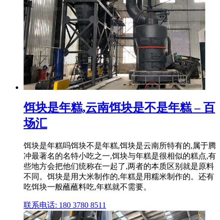
饵块是年糕,云南饵块是不是年糕 – 百
场汇
饵块是年糕吗饵块不是年糕,饵块是云南所特有的,属于腾
冲最著名的名特小吃之一,饵块与年糕是很相似的糕点,有
些地方会把他们统称在一起了,两者的本质区别就是原料
不同。饵块是用大米制作的,年糕是用糯米制作的。还有
吃饵块一般蘸蘸料吃,年糕就不需要。
联系电话: 180 3780 8511