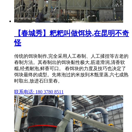
【春城秀】粑粑叫做饵块,在昆明不奇
怪
传统的饵块制作,完全采用人工舂制、人工揉捏等古老的
舂制方法。其舂制出的饵块黏性极大,筋道滑润,清香软
糯,经煮耐泡,鲜香可口。 舂饵块的力度及技巧也决定了
饵块最终的成型。先将泡过的米放到木甑里蒸,六七成熟
时取出,放进石臼里舂。
联系电话: 180 3780 8511