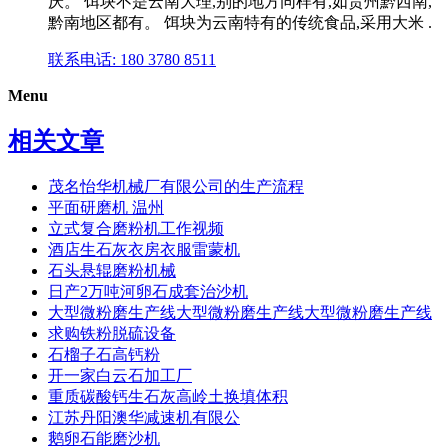
厌。 饵块不是云南大理,别的地方同样有,如贵州黔西南,
黔南地区都有。 饵块为云南特有的传统食品,采用大米 .
联系电话: 180 3780 8511
Menu
相关文章
茂名怡华机械厂有限公司的生产流程
平面研磨机 温州
立式复合磨粉机工作视频
酒店生石灰衣房衣服雷蒙机
石头悬辊磨粉机械
日产2万吨河卵石成套治沙机
大型微粉磨生产线大型微粉磨生产线大型微粉磨生产线
求购铁粉脱硫设备
石榴子石高钙粉
开一家白云石加工厂
重质碳酸钙生石灰高岭土换填体积
江苏丹阳澳华减速机有限公
鹅卵石能磨沙机