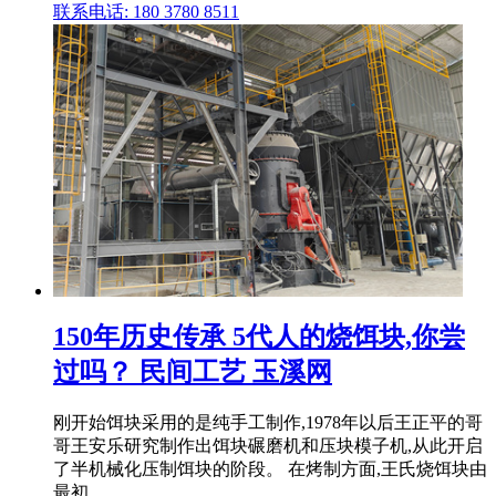
联系电话: 180 3780 8511
150年历史传承 5代人的烧饵块,你尝
过吗？ 民间工艺 玉溪网
刚开始饵块采用的是纯手工制作,1978年以后王正平的哥
哥王安乐研究制作出饵块碾磨机和压块模子机,从此开启
了半机械化压制饵块的阶段。 在烤制方面,王氏烧饵块由
最初 .