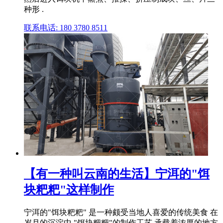
种形 .
联系电话: 180 3780 8511
【有一种叫云南的生活】宁洱的"饵
块粑粑"这样制作
宁洱的"饵块粑粑" 是一种颇受当地人喜爱的传统美食 在
岁月的沉淀中 "饵块粑粑"的制作工艺 承载着浓厚的地方