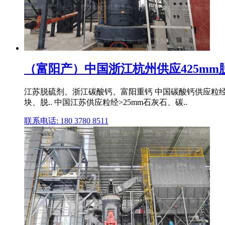
（富阳产）中国浙江杭州供应425mm脱
江苏脱硫剂、浙江碳酸钙、富阳重钙 中国碳酸钙供应粒经<3
块、脱.. 中国江苏供应粒经>25mm石灰石、碳..
联系电话: 180 3780 8511