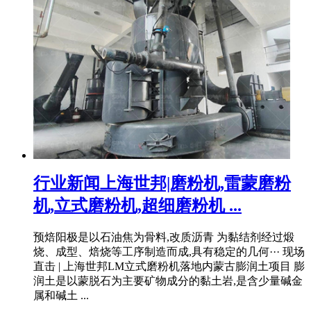
行业新闻上海世邦|磨粉机,雷蒙磨粉
机,立式磨粉机,超细磨粉机 ...
预焙阳极是以石油焦为骨料,改质沥青 为黏结剂经过煅
烧、成型、焙烧等工序制造而成,具有稳定的几何··· 现场
直击 | 上海世邦LM立式磨粉机落地内蒙古膨润土项目 膨
润土是以蒙脱石为主要矿物成分的黏土岩,是含少量碱金
属和碱土 ...