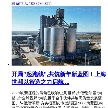
联系电话: 180 3780 8511
开局"起跑线",共筑新年新蓝图！上海
世邦以智造之力启航 ...
2025年,新征程的号角已吹响!上海世邦以"智造筑基"为
锚,以"全球视野"为帆,携手合作伙伴共绘高质量发展蓝
图。🔧 数智革新,夯实根基以"制造强国2035"为蓝图,构