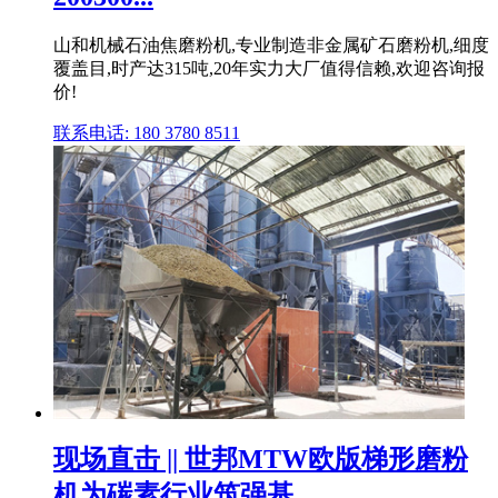
山和机械石油焦磨粉机,专业制造非金属矿石磨粉机,细度
覆盖目,时产达315吨,20年实力大厂值得信赖,欢迎咨询报
价!
联系电话: 180 3780 8511
现场直击 || 世邦MTW欧版梯形磨粉
机为碳素行业筑强基