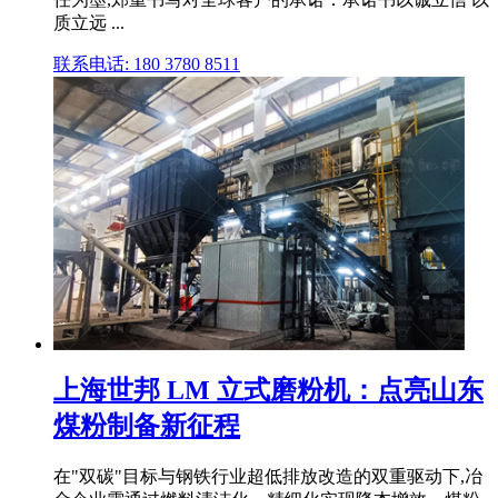
质立远 ...
联系电话: 180 3780 8511
上海世邦 LM 立式磨粉机：点亮山东
煤粉制备新征程
在"双碳"目标与钢铁行业超低排放改造的双重驱动下,冶