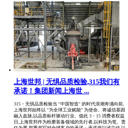
上海世邦 | 无惧品质检验,315我们有
承诺！集团新闻上海世 ...
315・无惧品质检验当 "中国智造" 的时代浪潮奔涌向前,
上海世邦始终以 "为全球工业赋能" 为使命。将诚信基因
融入血脉,以品质标杆驱动行业。值此 3・15 消费者权益
日,上海世邦作为粉磨装备领域的先行者,以科技为笔、责
任为墨,郑重书写对全球客户的承诺：承诺书以诚立信 以