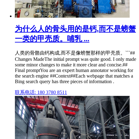
为什么人的骨头用的是钙,而不是螃蟹
一类的甲壳质。哺乳 ...
人类的骨骼由钙构成,而不是像螃蟹那样的甲壳质。
```##
Changes MadeThe initial prompt was quite good. I only made
some minor changes to make it more clear and concise.##
Final promptYou are an expert human annotator working for
the search engine ##Context##Each webpage that matches a
Bing search query has three pieces of information .
联系电话: 180 3780 8511