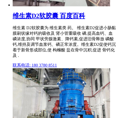
维生素D2软胶囊 百度百科
维生素 D2软胶囊为 维生素类 药。 维生素D2促进小肠黏
膜刷状缘对钙的吸收及 肾小管重吸收 磷,提高血钙、血
磷浓度,协同 甲状旁腺激素、降钙素,促进旧骨释放 磷酸
钙,维持及调节血浆钙、磷正常浓度。维生素D2促使钙沉
着于新骨形成部位,使 枸橼酸 盐在骨中沉积,促进 骨钙化
及 .
联系电话: 180 3780 8511