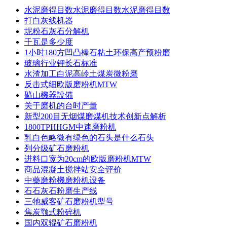
水泥磨得目数水泥磨得目数水泥磨得目数
打白灰线机器
坭粉石灰石分解机
千瓦是多少度
1小时180方凹凸棒石粘土环保高产预粉磨
玻璃行业钾长石标准
水渣加工白泥高岭土煤炭微粉磨
反击式细欧版磨粉机MTW
礦山機器設備
关于磨机的台时产量
新型200目无烟煤磨煤机技术创新点解析
1800TPHHGM中速磨粉机
乳白色略微有绿色的石头是什么石头
列分级矿石磨粉机
进料口宽为20cm的欧版磨粉机MTW
商品混凝土搅拌站安全评价
中藥磨粉機磨粉机设备
石石灰石粉磨生产线
三牠威客矿石磨粉机型号
焦炭颚式粉碎机
国内双辊矿石磨粉机