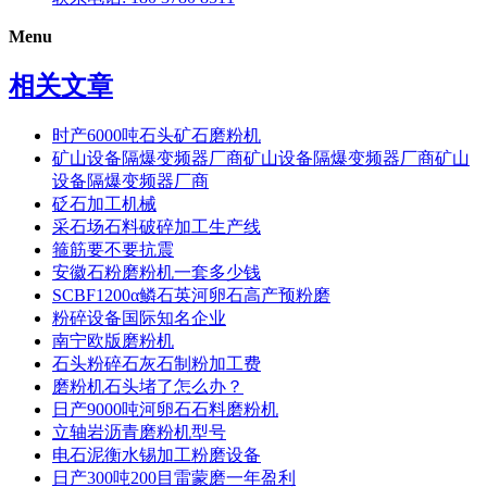
Menu
相关文章
时产6000吨石头矿石磨粉机
矿山设备隔爆变频器厂商矿山设备隔爆变频器厂商矿山
设备隔爆变频器厂商
砭石加工机械
采石场石料破碎加工生产线
箍筋要不要抗震
安徽石粉磨粉机一套多少钱
SCBF1200α鳞石英河卵石高产预粉磨
粉碎设备国际知名企业
南宁欧版磨粉机
石头粉碎石灰石制粉加工费
磨粉机石头堵了怎么办？
日产9000吨河卵石石料磨粉机
立轴岩沥青磨粉机型号
电石泥衡水锡加工粉磨设备
日产300吨200目雷蒙磨一年盈利