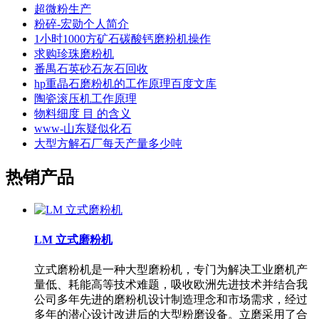
超微粉生产
粉碎-宏勋个人简介
1小时1000方矿石碳酸钙磨粉机操作
求购珍珠磨粉机
番禺石英砂石灰石回收
hp重晶石磨粉机的工作原理百度文库
陶瓷滚压机工作原理
物料细度 目 的含义
www-山东疑似化石
大型方解石厂每天产量多少吨
热销产品
LM 立式磨粉机
立式磨粉机是一种大型磨粉机，专门为解决工业磨机产
量低、耗能高等技术难题，吸收欧洲先进技术并结合我
公司多年先进的磨粉机设计制造理念和市场需求，经过
多年的潜心设计改进后的大型粉磨设备。立磨采用了合