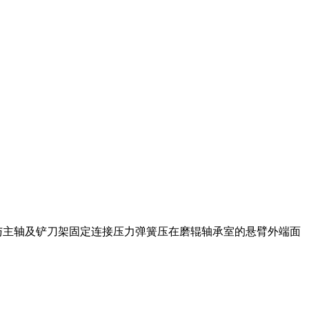
与主轴及铲刀架固定连接压力弹簧压在磨辊轴承室的悬臂外端面