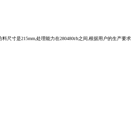
的给料尺寸是215mm,处理能力在280480t/h之间,根据用户的生