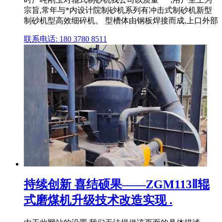
宗旨,常年与*内设计院制砂机系列有冲击式制砂机新型
制砂机型高效细碎机。 型槽体由钢板焊接而成,上口外部
联系电话: 180 3780 8511
持续创新 喜结硕果——ZGM113Ⅱ辊
式磨煤机升级技术改造实现 .