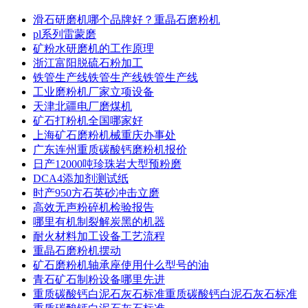
滑石研磨机哪个品牌好？重晶石磨粉机
pl系列雷蒙磨
矿粉水研磨机的工作原理
浙江富阳脱硫石粉加工
铁管生产线铁管生产线铁管生产线
工业磨粉机厂家立项设备
天津北疆电厂磨煤机
矿石打粉机全国哪家好
上海矿石磨粉机械重庆办事处
广东连州重质碳酸钙磨粉机报价
日产12000吨珍珠岩大型预粉磨
DCA4添加剂测试纸
时产950方石英砂冲击立磨
高效无声粉碎机检验报告
哪里有机制裂解炭黑的机器
耐火材料加工设备工艺流程
重晶石磨粉机摆动
矿石磨粉机轴承座使用什么型号的油
青石矿石制粉设备哪里先进
重质碳酸钙白泥石灰石标准重质碳酸钙白泥石灰石标准