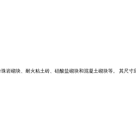
岩砌块、耐火粘土砖、硅酸盐砌块和混凝土砌块等。 其尺寸应符合G