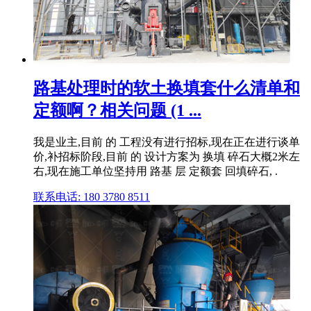
路基处理时的软土换填套什么清单和
定额啊？相关问题 (1 ...
我是业主,目前 的 工程没有进行招标,现在正在进行谈单
价,补招标阶段,目前 的 设计方案为 换填 碎石大概2米左
右,现在施工单位坚持用 路基 层 定额套 回填碎石, .
联系电话: 180 3780 8511