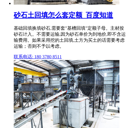
砂石土回填怎么套定额_百度知道
基础回填换填砂石,需要套"基槽回填"定额子母。主材按
砂石计入。不需要运输,因为砂石单价为到地价,即不含运
输费用。如果采用挖的土回填,土方为买土的话需要考虑
运输；否则不予以考虑。
联系电话: 180 3780 8511