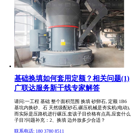
基础换填如何套用定额？相关问题(1)
广联达服务新干线专家解答
请问:一工程 基础 整个面积范围 换填 砂卵石, 定额 1B6
基坑内换砂、石 天然级配砂石,碾压机械是夯实机(电动),
而实际是压路机进行碾压,套该子目价格有点高,应套什么
子目?问题补充：2、换填 边外放多少合适？
联系电话: 180 3780 8511