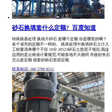
砂石换填套什么定额?_百度知道
特殊路基处理 换填片碎石 套哪个定额 你是哪里的啊？
各个省市的定额不一样的。 路床处理中换填碎石土计入
工程量清单哪个子目 10分 20523碎石土垫层子项目,我这
边用的是云南省计量规范,可能各地不大相同 市政砂夹石
怎么套定额 就套砂砾石垫层定额
联系电话: 180 3780 8511