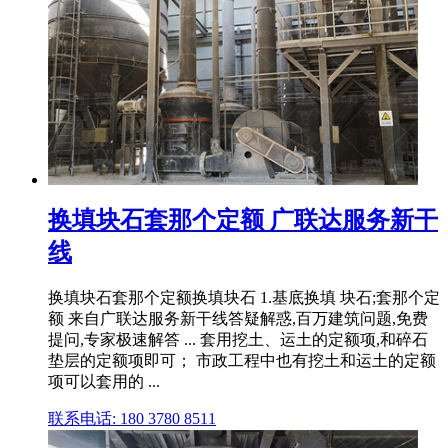
换填块石套那个定额 广联达服务新干
线
换填块石套那个定额换填块石 1.基底换填 块石;套那个定
额 来自广联达服务新干线答疑解惑,百万建筑问题,免费
提问,专家极速解答 ... 套用挖土、运土的定额项,和碎石
垫层的定额项即可； 市政工程中也有挖土和运土的定额
项可以套用的 ...
联系电话: 180 3780 8511