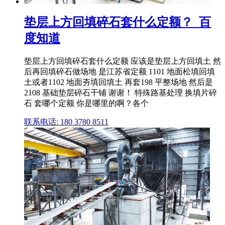
垫层上方回填碎石套什么定额？_百
度知道
垫层上方回填碎石套什么定额 应该是垫层上方回填土 然
后再回填碎石做场地 是江苏省定额 1101 地面松填回填
土或者1102 地面夯填回填土 再套198 平整场地 然后是
2108 基础垫层碎石干铺 谢谢！ 特殊路基处理 换填片碎
石 套哪个定额 你是哪里的啊？各个
联系电话: 180 3780 8511