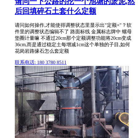
请问一下公路的挖一个池塘的淤泥,然
后回填碎石土套什么定额
请问如何操作,才能使得调整状态里显示出"定额×"？软
件里的调整状态编辑不了 路面标线 金属标志牌中 螺母
垫圈计量嘛 不通过20cm那个定额调整功能将20cm变成
36cm,而是通过稳定土每增减1cm这个单独的子目,如何
花岗岩路缘石怎么套定额
联系电话: 180 3780 8511