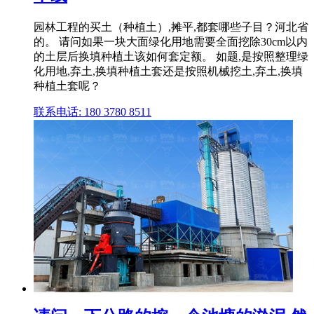
园林工程的买土（种植土）,摊平,都套哪些子目？河北省
的。 请问如果一块大面绿化用地需要全面挖除30cm以内
的土层后换填种植土该如何套定额。 如题,是按照整理绿
化用地,弃土,换填种植土套还是按照机械挖土,弃土,换填
种植土套呢？
联系电话: 180 3780 8511