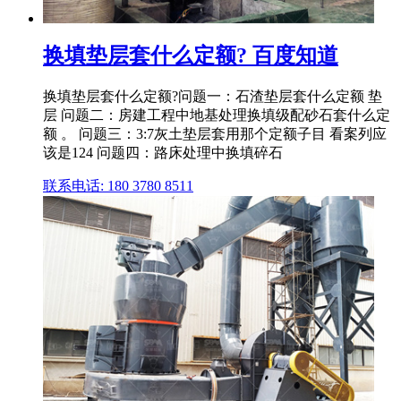
换填垫层套什么定额? 百度知道
换填垫层套什么定额?问题一：石渣垫层套什么定额 垫
层 问题二：房建工程中地基处理换填级配砂石套什么定
额 。 问题三：3:7灰土垫层套用那个定额子目 看案列应
该是124 问题四：路床处理中换填碎石
联系电话: 180 3780 8511