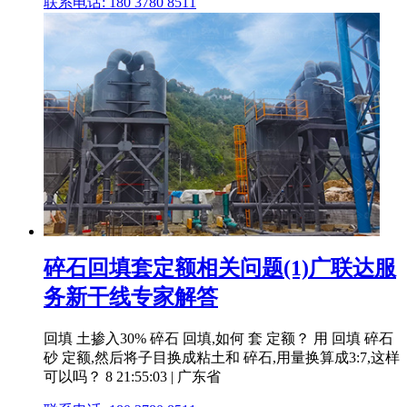
联系电话: 180 3780 8511
碎石回填套定额相关问题(1)广联达服
务新干线专家解答
回填 土掺入30% 碎石 回填,如何 套 定额？ 用 回填 碎石
砂 定额,然后将子目换成粘土和 碎石,用量换算成3:7,这样
可以吗？ 8 21:55:03 | 广东省