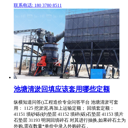
联系电话: 180 3780 8511
池塘清淤回填应该套用哪些定额
纵横知道问答()工程造价专业问答平台 池塘清淤可套
用： 1125 挖淤泥,再加上运输定额； 回填套定额：
41151 填砂砾(砂)垫层 41152 填碎(砾)石垫层 41153 填片
石垫层 31193 明洞回填碎石 对其进行抽换,如果碎石土为
外购,需在数量*单价中录入外购碎石 .