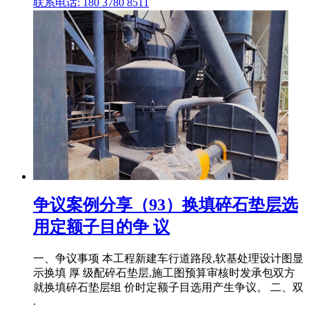
联系电话: 180 3780 8511
争议案例分享（93）换填碎石垫层选
用定额子目的争 议
一、争议事项 本工程新建车行道路段,软基处理设计图显
示换填 厚 级配碎石垫层,施工图预算审核时发承包双方
就换填碎石垫层组 价时定额子目选用产生争议。 二、双
.