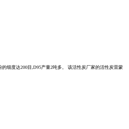
细度达200目,D95产量2吨多。 该活性炭厂家的活性炭雷蒙