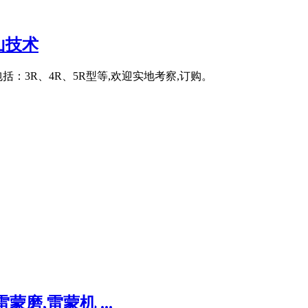
山技术
：3R、4R、5R型等,欢迎实地考察,订购。
磨,雷蒙机 ...