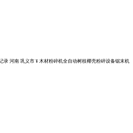
录 河南 巩义市 ¥ 木材粉碎机全自动树枝椰壳粉碎设备锯末机