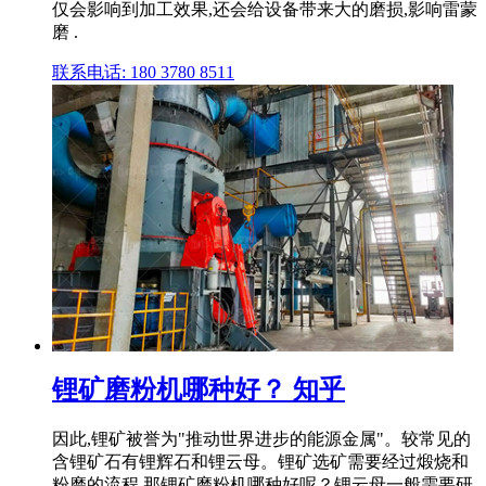
仅会影响到加工效果,还会给设备带来大的磨损,影响雷蒙
磨 .
联系电话: 180 3780 8511
锂矿磨粉机哪种好？ 知乎
因此,锂矿被誉为"推动世界进步的能源金属"。较常见的
含锂矿石有锂辉石和锂云母。锂矿选矿需要经过煅烧和
粉磨的流程,那锂矿磨粉机哪种好呢？锂云母一般需要研