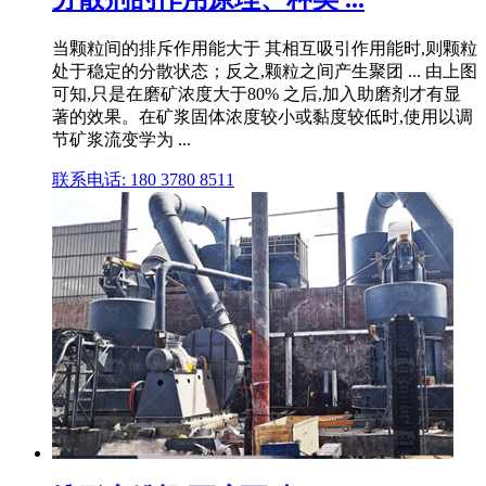
当颗粒间的排斥作用能大于 其相互吸引作用能时,则颗粒
处于稳定的分散状态；反之,颗粒之间产生聚团 ... 由上图
可知,只是在磨矿浓度大于80% 之后,加入助磨剂才有显
著的效果。在矿浆固体浓度较小或黏度较低时,使用以调
节矿浆流变学为 ...
联系电话: 180 3780 8511