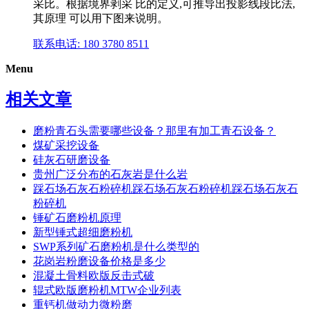
采比。根据境界剥采 比的定义,可推导出投影线段比法,
其原理 可以用下图来说明。
联系电话: 180 3780 8511
Menu
相关文章
磨粉青石头需要哪些设备？那里有加工青石设备？
煤矿采挖设备
硅灰石研磨设备
贵州广泛分布的石灰岩是什么岩
踩石场石灰石粉碎机踩石场石灰石粉碎机踩石场石灰石
粉碎机
锤矿石磨粉机原理
新型锤式超细磨粉机
SWP系列矿石磨粉机是什么类型的
花岗岩粉磨设备价格是多少
混凝土骨料欧版反击式破
辊式欧版磨粉机MTW企业列表
重钙机做动力微粉磨