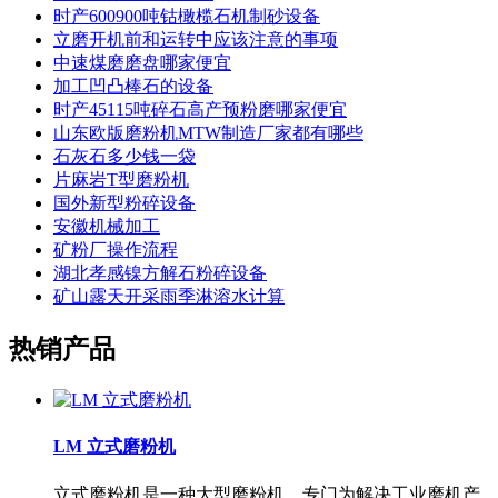
时产600900吨钴橄榄石机制砂设备
立磨开机前和运转中应该注意的事项
中速煤磨磨盘哪家便宜
加工凹凸棒石的设备
时产45115吨碎石高产预粉磨哪家便宜
山东欧版磨粉机MTW制造厂家都有哪些
石灰石多少钱一袋
片麻岩T型磨粉机
国外新型粉碎设备
安徽机械加工
矿粉厂操作流程
湖北孝感镍方解石粉碎设备
矿山露天开采雨季淋溶水计算
热销产品
LM 立式磨粉机
立式磨粉机是一种大型磨粉机，专门为解决工业磨机产