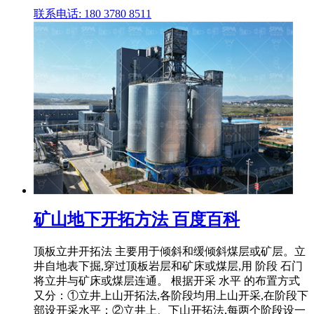
联系电话: 180 3780 8511
矿山地下开拓方法 百度百科
顶板立井开拓法 主要用于倾斜和缓倾斜煤层或矿层。立
井自地表下掘,穿过顶板岩层和矿床或煤层,用 阶段 石门
将立井与矿床或煤层连通。 根据开采 水平 的布置方式
又分：①立井上山开拓法,各阶段均用上山开采,在阶段下
部设开采水平；②立井上、下山开拓法,每两个阶段设一