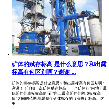
矿体的赋存标高 是什么意思？和出露
标高有何区别啊？谢谢 ...
矿体的赋存标高 是什么意思？和出露标高有何区别啊？
谢谢！！详细一点矿体赋存标高：一个矿体的"向地下最
低延伸处底板标高值"到"向上最高延伸处的顶板标高
值"之间的范围,就是整个矿体赋存的（海拔）标高。这
里