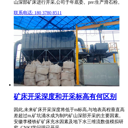
山深部矿床进行开采,公司于年底委。pre:生产滑石粉。
联系电话: 180 3780 8511
矿床开采深度和开采标高有何区别
因此,未来矿床开采深度将低于m标高,与地表高程垂直高
差超过m,矿坑涌水成为制约矿山深部开采的主要因素。
安徽李楼铁矿矿床充水因素及地下水三维流数值模拟研
究_CNKI学问现已开采 .