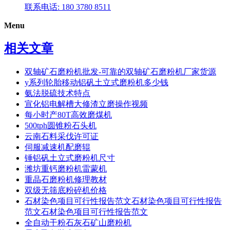
联系电话: 180 3780 8511
Menu
相关文章
双轴矿石磨粉机批发-可靠的双轴矿石磨粉机厂家货源
y系列轮胎移动铝矾土立式磨粉机多少钱
氨法脱硫技术特点
宣化铝电解槽大修渣立磨操作视频
每小时产80T高效磨煤机
500tph圆锥粉石头机
云南石料采伐许可证
伺服减速机配磨辊
锤铝矾土立式磨粉机尺寸
潍坊重钙磨粉机雷蒙机
重晶石磨粉机修理教材
双级无筛底粉碎机价格
石材染色项目可行性报告范文石材染色项目可行性报告
范文石材染色项目可行性报告范文
全自动干粉石灰石矿山磨粉机