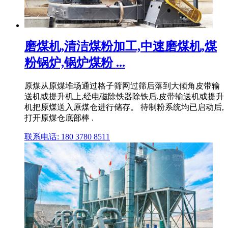
磨煤机,清洁煤粉加工,中速磨煤机,煤
粉锅炉,锅炉煤粉 ...
原煤从原煤堆场通过格子筛网过筛后落到大倾角皮带输
送机或提升机上,经电磁除铁器除铁后,皮带输送机或提升
机把原煤送入原煤仓进行储存。 待制粉系统均已启动后,
打开原煤仓底部棒 .
联系电话: 180 3780 8511