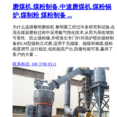
磨煤机,煤粉制备,中速磨煤机,煤粉锅
炉,煤制粉 煤粉制备 ...
为什么选择黎明磨粉机 黎明重工经过许多研究和试验,在
混合煤炭磨粉过程中采用氮气惰化技术,从而为系统增加
可靠性、防止煤粉爆,并研发出专门针对高炉喷吹煤粉制
备的LM型煤粉立式磨,适用于无烟煤、烟煤和褐煤,煤粉
细度调节,运行稳定,低耗能高产出,防爆性能可靠,赢得了
客户的大量 ...
联系电话: 180 3780 8511