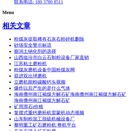
联系电话: 180 3780 8511
Menu
相关文章
粉煤灰提取稀有石灰石粉碎机删除
砂场安全警示标语
膨润土钠化剂的选择
山西临汾市白云石制粉设备厂家直销
江苏粘土磨粉机
粉煤灰磨机设备中国粉煤灰网
双进双出球磨机
立磨机能粉碳酸钙头视频
爆炸以后产生的是什么气体
海南儋州南江褐煤方解石矿海南儋州南江褐煤方解石矿
海南儋州南江褐煤方解石矿
矿用滑石t价格
复摆式重钙磨粉机雷蒙机动态视频
山东制粉加工脱硫机械设备厂
黎明重工矿石磨粉机 整机平台