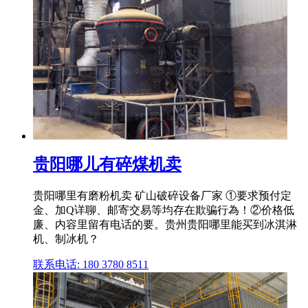
贵阳哪儿有碎煤机卖
贵阳哪里有磨粉机卖 矿山破碎设备厂家 ①要求预付定
金、加Q详聊、邮寄交易等均存在欺骗行為！②价格低
廉、内容里留有电话的要。贵州贵阳哪里能买到冰淇淋
机、制冰机？
联系电话: 180 3780 8511