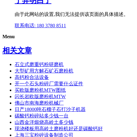
于弄明白了
由于此网站的设置,我们无法提供该页面的具体描述。
联系电话: 180 3780 8511
Menu
相关文章
石立式磨重钙粉研磨机
大型矿用方解石矿石磨粉机
高钙粉合法设备
开一个石头粉碎厂需要什么证件
买欧版磨粉机MTW图纸
闪长岩欧版磨粉机MTW
佛山市南海磨粉机械厂
日产18000吨石榴子石打沙子机器
碳酸钙粉碎站多少钱一台
山西金洋煅烧高岭土多少钱
现浇楼板用高岭土磨粉机好还是碳酸钙好
上海三宝粉碎设备制造公司