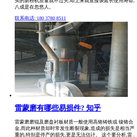
买的磨粉机质量就不过关,却上来就直接谈延长使用寿命,
八成是在忽悠人。
联系电话: 180 3780 8511
雷蒙磨有哪些易损件? 知乎
雷蒙磨磨辊及磨盘衬板材质一般使用高铬铸铁或 镍铬合
金,而此种材质却时常发生断裂现象,造成的损失是相当严
重的,特别是停产的损失,更是无法估计。 这个要分析,雷 .