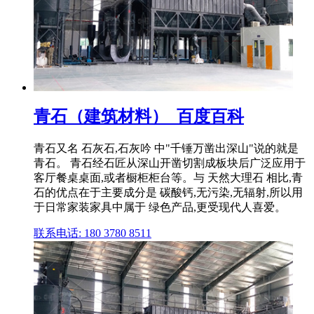
青石（建筑材料）_百度百科
青石又名 石灰石,石灰吟 中"千锤万凿出深山"说的就是
青石。 青石经石匠从深山开凿切割成板块后广泛应用于
客厅餐桌桌面,或者橱柜柜台等。与 天然大理石 相比,青
石的优点在于主要成分是 碳酸钙,无污染,无辐射,所以用
于日常家装家具中属于 绿色产品,更受现代人喜爱。
联系电话: 180 3780 8511