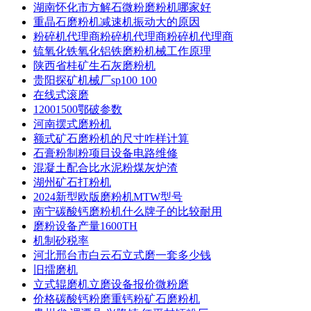
湖南怀化市方解石微粉磨粉机哪家好
重晶石磨粉机减速机振动大的原因
粉碎机代理商粉碎机代理商粉碎机代理商
锍氧化铁氧化铝铁磨粉机械工作原理
陕西省桂矿生石灰磨粉机
贵阳探矿机械厂sp100 100
在线式滚磨
12001500鄂破参数
河南摆式磨粉机
额式矿石磨粉机的尺寸咋样计算
石膏粉制粉项目设备电路维修
混凝土配合比水泥粉煤灰炉渣
湖州矿石打粉机
2024新型欧版磨粉机MTW型号
南宁碳酸钙磨粉机什么牌子的比较耐用
磨粉设备产量1600TH
机制砂税率
河北邢台市白云石立式磨一套多少钱
旧擂磨机
立式辊磨机立磨设备报价微粉磨
价格碳酸钙粉磨重钙粉矿石磨粉机