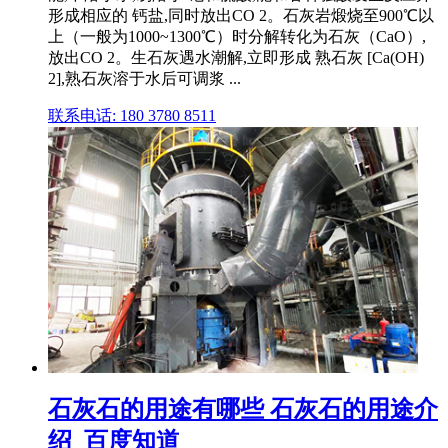
形成相应的 钙盐,同时放出CO 2。石灰岩煅烧至900℃以
上（一般为1000~1300℃）时分解转化为石灰（CaO）,
放出CO 2。生石灰遇水潮解,立即形成 熟石灰 [Ca(OH)
2],熟石灰溶于水后可调浆 ...
联系电话: 180 3780 8511
石灰石的用途有哪些 石灰石的用途介
绍_百度知道