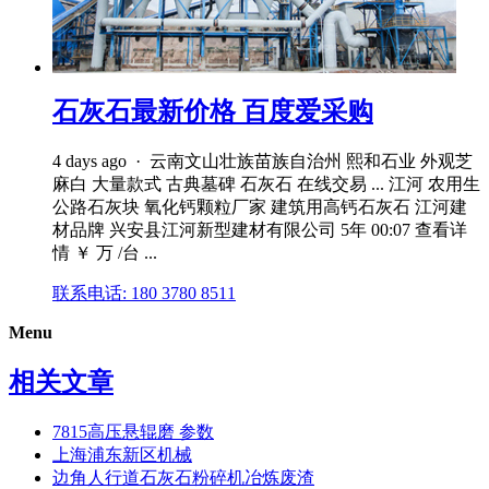
石灰石最新价格 百度爱采购
4 days ago · 云南文山壮族苗族自治州 熙和石业 外观芝
麻白 大量款式 古典墓碑 石灰石 在线交易 ... 江河 农用生
公路石灰块 氧化钙颗粒厂家 建筑用高钙石灰石 江河建
材品牌 兴安县江河新型建材有限公司 5年 00:07 查看详
情 ￥ 万 /台 ...
联系电话: 180 3780 8511
Menu
相关文章
7815高压悬辊磨 参数
上海浦东新区机械
边角人行道石灰石粉碎机冶炼废渣