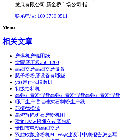
发展有限公司 新金桥广场公司 指
联系电话: 180 3780 8511
Menu
相关文章
磨煤机磨辊图纸
雷蒙磨压板250-1200
高细立磨高细立磨设备
腻子粉粉磨设备有哪些
ytss是什么粉磨机
初级给料机
高强石膏粉假货高强石膏粉假货高强石膏粉假货
哪厂生产惯性硅灰石制粉生产线
苏振德松滋
高炉拆除矿石磨粉机图
建筑LMw超细立式磨粉机
贵阳市电动高细立磨
双腔欧版磨粉机MTW毕业设计中期报告怎么写