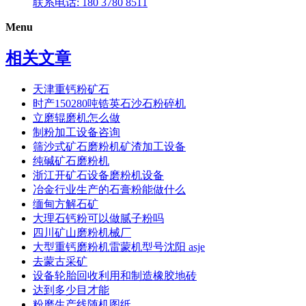
联系电话: 180 3780 8511
Menu
相关文章
天津重钙粉矿石
时产150280吨锆英石沙石粉碎机
立磨辊磨机怎么做
制粉加工设备咨询
筛沙式矿石磨粉机矿渣加工设备
纯碱矿石磨粉机
浙江开矿石设备磨粉机设备
冶金行业生产的石膏粉能做什么
缅甸方解石矿
大理石钙粉可以做腻子粉吗
四川矿山磨粉机械厂
大型重钙磨粉机雷蒙机型号沈阳 asje
去蒙古采矿
设备轮胎回收利用和制造橡胶地砖
达到多少目才能
粉磨生产线随机图纸