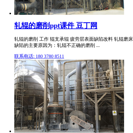
轧辊的磨削ppt课件 豆丁网
轧辊的磨削 工作 辊支承辊 疲劳层表面缺陷改料 轧辊磨
缺陷的主要原因为：轧辊不正确的磨削 ...
联系电话: 180 3780 8511