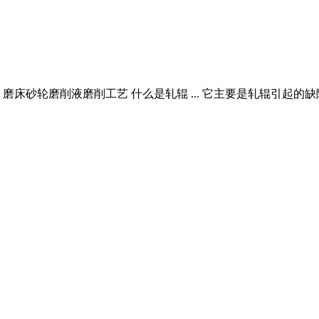
床 磨床砂轮磨削液磨削工艺 什么是轧辊 ... 它主要是轧辊引