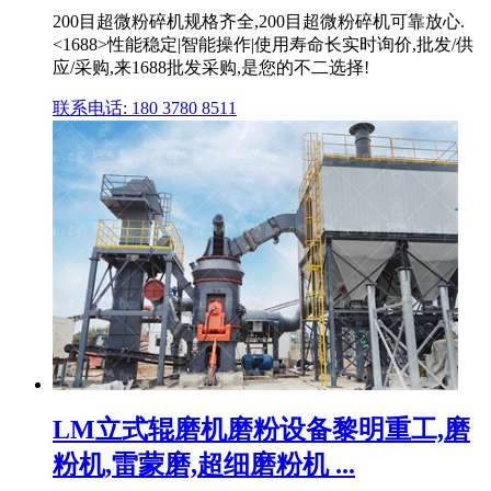
200目超微粉碎机规格齐全,200目超微粉碎机可靠放心.
<1688>性能稳定|智能操作|使用寿命长实时询价,批发/供
应/采购,来1688批发采购,是您的不二选择!
联系电话: 180 3780 8511
LM立式辊磨机磨粉设备黎明重工,磨
粉机,雷蒙磨,超细磨粉机 ...