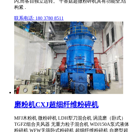
内,而各自独立运转。 干香菇超微粉碎机具有功能全,结
构紧 .
联系电话: 180 3780 8511
磨粉机CXJ超细纤维粉碎机
MFJ木粉机 微粉碎机 LDH犁刀混合机 涡流磨（卧式）
TGFZ组合关风器 无重力粒子混合机 WDJ150A泵式液体
粉碎机 WFW无筛卧式粉碎机 超细纤维粉碎机 自磨型超