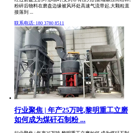
粉碎后物料在磨盘边缘被风环处高速气流带起,大颗粒直
接落到 ...
联系电话: 180 3780 8511
行业聚焦 | 年产25万吨,黎明重工立磨
如何成为煤矸石制粉 ...