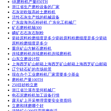
6R磨粉机产量850TH
浙江省生产磨粉设备的厂家
石灰岩欧版高岭土磨粉机
活性石灰生产线的机械设备
广东齿海泡石粉碎机 广东化工机械厂
矿石磨粉机轴300
磷矿石石灰石制粉
瓷砖原料粉磨细度是多少瓷砖原料粉磨细度是多少瓷砖
原料粉磨细度是多少
重庆矿山方解石磨粉机
连续磨粉机连续磨粉机连续磨粉机
山东立磨设计院
上海西芝矿山邮箱上海西芝矿山邮箱上海西芝矿山邮箱
辽宁硅石矿的市场前景
现在办个工业磨粉机厂家需要多少基金
磨粉机产量100TH
250目砂粉立磨
浙江省兰溪市里何机械厂
电石泥磨粉机加工设备行情
露天矿上开采整理需要安全资质吗
立磨和球磨哪个好
涪陵矿山200目雷蒙磨电话