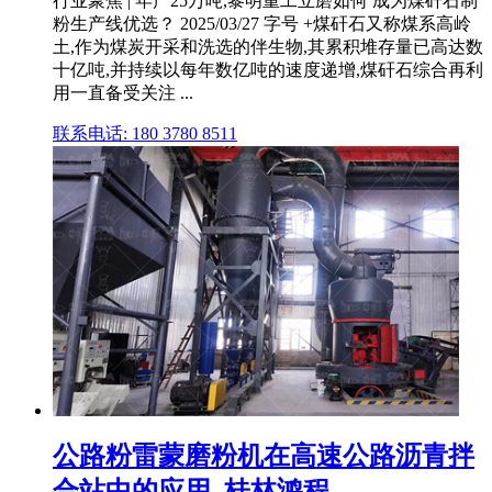
行业聚焦 | 年产25万吨,黎明重工立磨如何 成为煤矸石制
粉生产线优选？ 2025/03/27 字号 +煤矸石又称煤系高岭
土,作为煤炭开采和洗选的伴生物,其累积堆存量已高达数
十亿吨,并持续以每年数亿吨的速度递增,煤矸石综合再利
用一直备受关注 ...
联系电话: 180 3780 8511
公路粉雷蒙磨粉机在高速公路沥青拌
合站中的应用_桂林鸿程 ...