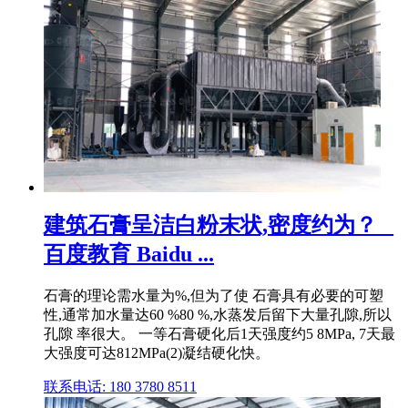
建筑石膏呈洁白粉末状,密度约为？ _
百度教育 Baidu ...
石膏的理论需水量为%,但为了使 石膏具有必要的可塑
性,通常加水量达60 %80 %,水蒸发后留下大量孔隙,所以
孔隙 率很大。 一等石膏硬化后1天强度约5 8MPa, 7天最
大强度可达812MPa(2)凝结硬化快。
联系电话: 180 3780 8511