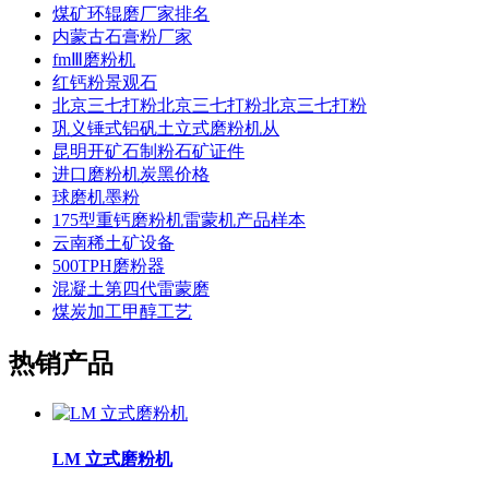
煤矿环辊磨厂家排名
内蒙古石膏粉厂家
fmⅢ磨粉机
红钙粉景观石
北京三七打粉北京三七打粉北京三七打粉
巩义锤式铝矾土立式磨粉机从
昆明开矿石制粉石矿证件
进口磨粉机炭黑价格
球磨机墨粉
175型重钙磨粉机雷蒙机产品样本
云南稀土矿设备
500TPH磨粉器
混凝土第四代雷蒙磨
煤炭加工甲醇工艺
热销产品
LM 立式磨粉机