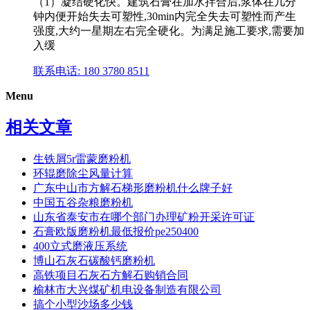
（1）凝结硬化快。建筑石膏在加水拌合后,浆体在几分
钟内便开始失去可塑性,30min内完全失去可塑性而产生
强度,大约一星期左右完全硬化。为满足施工要求,需要加
入缓
联系电话: 180 3780 8511
Menu
相关文章
生铁屑5r雷蒙磨粉机
环辊磨除尘风量计算
广东中山市方解石梯形磨粉机什么牌子好
中国五谷杂粮磨粉机
山东省泰安市在哪个部门办理矿粉开采许可证
石膏欧版磨粉机最低报价pe250400
400立式磨液压系统
博山石灰石碳酸钙磨粉机
高铁项目石灰石方解石购销合同
榆林市大兴煤矿机电设备制造有限公司
搞个小型沙场多少钱