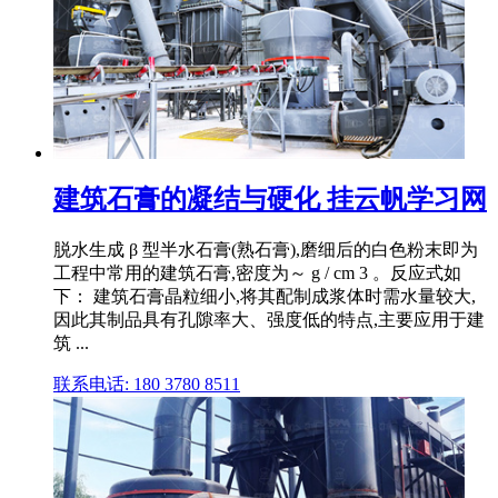
建筑石膏的凝结与硬化 挂云帆学习网
脱水生成 β 型半水石膏(熟石膏),磨细后的白色粉末即为
工程中常用的建筑石膏,密度为～ g / cm 3 。反应式如
下： 建筑石膏晶粒细小,将其配制成浆体时需水量较大,
因此其制品具有孔隙率大、强度低的特点,主要应用于建
筑 ...
联系电话: 180 3780 8511