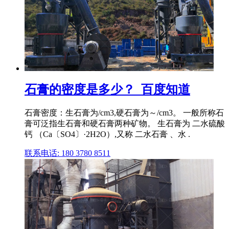
石膏的密度是多少？_百度知道
石膏密度：生石膏为/cm3,硬石膏为～/cm3。 一般所称石
膏可泛指生石膏和硬石膏两种矿物。 生石膏为 二水硫酸
钙 （Ca〔SO4〕·2H2O）,又称 二水石膏 、水 .
联系电话: 180 3780 8511