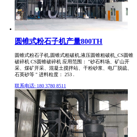
圆锥式粉石子机产量800TH
圆锥式粉石子机,圆锥式粗破机,液压圆锥粗破机_CS圆锥
破碎机 CS圆锥破碎机 应用范围： "砂石料场、矿山开
采、煤矿开采、混凝土搅拌站、干粉砂浆、电厂脱硫、
石英砂等 " 进料粒度： 253 .
联系电话: 180 3780 8511