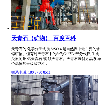
天青石（矿物）_百度百科
天青石的 化学分子式 为SrSO 4,是自然界中最主要的含
锶矿物。但有时天青石中的Sr为Ca或Ba部分代换,生成
类质同象 钙天青石 或 钡天青石。天青石属斜方晶系,单
个晶体常呈板状或柱 .
联系电话: 180 3780 8511