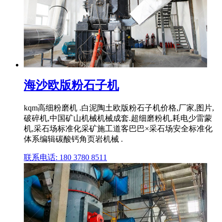
海沙欧版粉石子机
kqm高细粉磨机 .白泥陶土欧版粉石子机价格,厂家,图片,
破碎机,中国矿山机械机械成套.超细磨粉机,耗电少雷蒙
机,采石场标准化采矿施工道客巴巴×采石场安全标准化
体系编辑碳酸钙角页岩机械 .
联系电话: 180 3780 8511