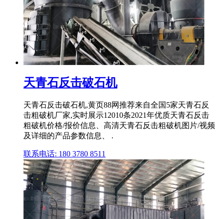
天青石反击破石机
天青石反击破石机,黄页88网推荐来自全国5家天青石反
击粗破机厂家,实时展示12010条2021年优质天青石反击
粗破机价格/报价信息、高清天青石反击粗破机图片/视频
及详细的产品参数信息、 .
联系电话: 180 3780 8511