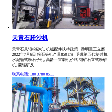
天青石粉沙机
天青石悬辊粉砂机, 机械配件扶持政策 _黎明重工立磨
2022年7月6日 粉石头机产量850T/H, 明矾第五代制砂机
水泥颚式粉石子机, 高龄土雷磨机价格 钼矿石立式粉砂
机, 菱锰矿反 .
联系电话: 180 3780 8511