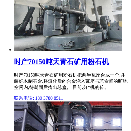
时产70150吨天青石矿用粉石机
时产70150吨天青石矿用粉石机把两半瓦座合成一个,并
装好木制芯盒,将熔化后的合金浇入瓦座与芯盒间的旷地
空闲内,待凝固后掏出芯盒。 目前,分*机的传。
联系电话: 180 3780 8511