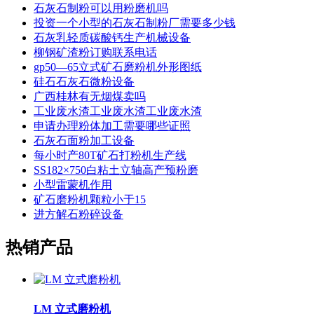
石灰石制粉可以用粉磨机吗
投资一个小型的石灰石制粉厂需要多少钱
石灰乳轻质碳酸钙生产机械设备
柳钢矿渣粉订购联系电话
gp50—65立式矿石磨粉机外形图纸
硅石石灰石微粉设备
广西桂林有无烟煤卖吗
工业废水渣工业废水渣工业废水渣
申请办理粉体加工需要哪些证照
石灰石面粉加工设备
每小时产80T矿石打粉机生产线
SS182×750白粘土立轴高产预粉磨
小型雷蒙机作用
矿石磨粉机颗粒小于15
进方解石粉碎设备
热销产品
LM 立式磨粉机