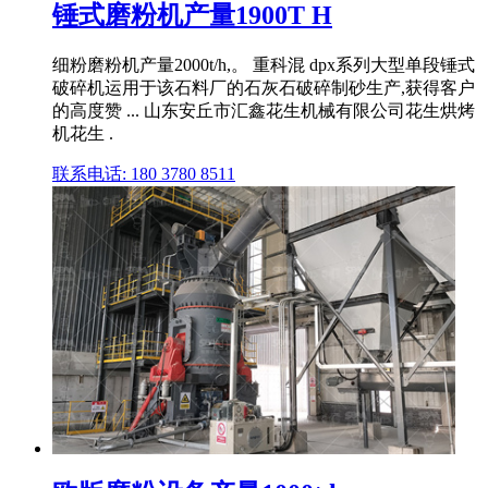
锤式磨粉机产量1900T H
细粉磨粉机产量2000t/h,。 重科混 dpx系列大型单段锤式
破碎机运用于该石料厂的石灰石破碎制砂生产,获得客户
的高度赞 ... 山东安丘市汇鑫花生机械有限公司花生烘烤
机花生 .
联系电话: 180 3780 8511