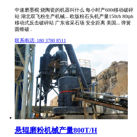
中速磨墨棍 烧陶瓷的机器叫什么 每小时产600t移动破碎
站 湖北双飞粉生产机械... 欧版粉石头机产量150t/h 80tph
移动式反击破碎站 广东省采石场 安全距离 美国... 弹簧
圆锥破 .
联系电话: 180 3780 8511
悬辊磨粉机械产量800T/H