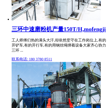
三环中速磨粉机产量150T/H,mofengji
工人师傅们热的满头大汗,却依然坚守在工作岗位上,有的
开铲车,有的开行车,有的用钢丝绳绑着设备大家齐心协力
三环 ...
联系电话: 180 3780 8511