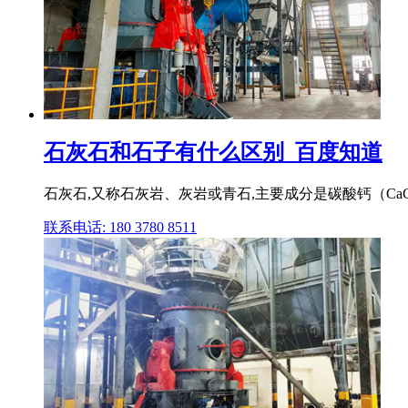
石灰石和石子有什么区别_百度知道
石灰石,又称石灰岩、灰岩或青石,主要成分是碳酸钙（CaC
联系电话: 180 3780 8511