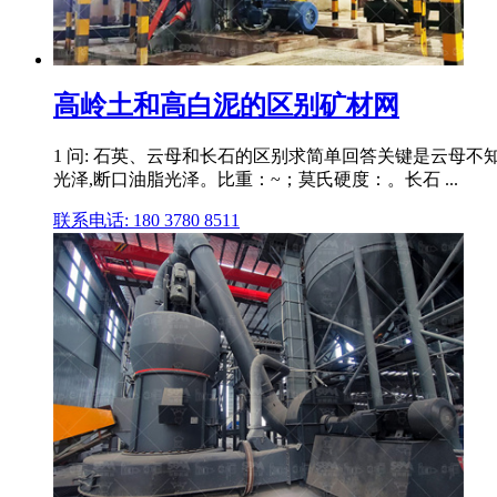
高岭土和高白泥的区别矿材网
1 问: 石英、云母和长石的区别求简单回答关键是云母不
光泽,断口油脂光泽。比重：~；莫氏硬度：。长石 ...
联系电话: 180 3780 8511