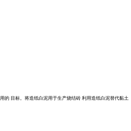
利用的 目标。将造纸白泥用于生产烧结砖 利用造纸白泥替代黏土