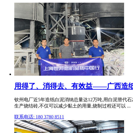
用得了、消得去、有效益——广西造纸白
钦州电厂近5年造纸白泥消纳总量达12万吨,用白泥替代
生产烧结砖,不仅可以减少黏土的用量,烧制过程还可以 ...
联系电话: 180 3780 8511