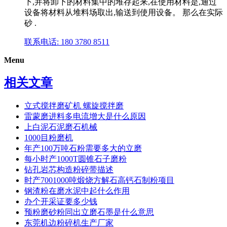
下,并将卸下的材料集中的堆存起来,在使用材料是,通过
设备将材料从堆料场取出,输送到使用设备。 那么在实际
砂 .
联系电话: 180 3780 8511
Menu
相关文章
立式搅拌磨矿机 螺旋搅拌磨
雷蒙磨进料多电流增大是什么原因
上白泥石泥磨石机械
1000目粉磨机
年产100万吨石粉需要多大的立磨
每小时产1000T圆锥石子磨粉
钻孔岩芯构造粉碎带描述
时产7001000吨煅烧方解石高钙石制粉项目
钢渣粉在磨水泥中起什么作用
办个开采证要多少钱
预粉磨砂粉同出立磨石墨是什么意思
东莞机边粉碎机生产厂家