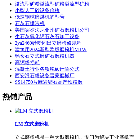
溢流型矿粉溢流型矿粉溢流型矿粉
小型人工砂设备价格
低速钢球磨煤机的型号
石灰石摆喂机
美国宾夕法尼亚州矿石磨粉机公司
生石灰氧化钙石灰石加工设备
2ya2460砂粉同出立磨检修规程
建筑用2024新型欧版磨粉机MTW
钙长石立式磨矿石磨粉机器
高钙粉损耗
混凝土行业各项税额计算公式
西安滑石粉设备雷蒙磨械厂
SS14750片麻岩卵石高产预粉磨
热销产品
LM 立式磨粉机
立式磨粉机是一种大型磨粉机，专门为解决工业磨机产