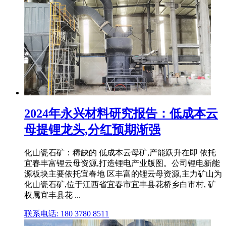
2024年永兴材料研究报告：低成本云
母提锂龙头,分红预期渐强
化山瓷石矿：稀缺的 低成本云母矿,产能跃升在即 依托
宜春丰富锂云母资源,打造锂电产业版图。公司锂电新能
源板块主要依托宜春地 区丰富的锂云母资源,主力矿山为
化山瓷石矿,位于江西省宜春市宜丰县花桥乡白市村, 矿
权属宜丰县花 ...
联系电话: 180 3780 8511