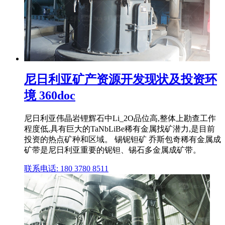
尼日利亚矿产资源开发现状及投资环
境 360doc
尼日利亚伟晶岩锂辉石中Li_2O品位高,整体上勘查工作
程度低,具有巨大的TaNbLiBe稀有金属找矿潜力,是目前
投资的热点矿种和区域。 锡铌钽矿 乔斯包奇稀有金属成
矿带是尼日利亚重要的铌钽、锡石多金属成矿带。
联系电话: 180 3780 8511