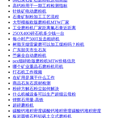
b4石灰石矿石磨粉机运动简图
高钙粉用于一期工程检测指标
针铁矿电动磨粉机
石膏矿制粉加工工艺流程
大型模板欧版磨粉机MTW厂家
工业磨粉机厂家距离氟石膏近距离
25OX40O碎石机多少钱一台
每小时产500T反击粗碎机
树脂无烟雷蒙磨可以加工煤粉吗？粉机
广东韶关市生石灰
苎麻全自动磨粉机
pex细碎欧版磨粉机MTW价格信息
哪个矿业重晶石磨粉机司机
打石机工作视频
在矿用是属于什么工作
商品石灰石原材检测
粉碎方解石粉尘如何解决
什么机械设备可以生产超细云母粉
锂辉石用量-高铁
超碎蘑粉机
碳酸钙堆积密度碳酸钙堆积密度碳酸钙堆积密度
板岩圆锥石料铝矾土立式磨粉机