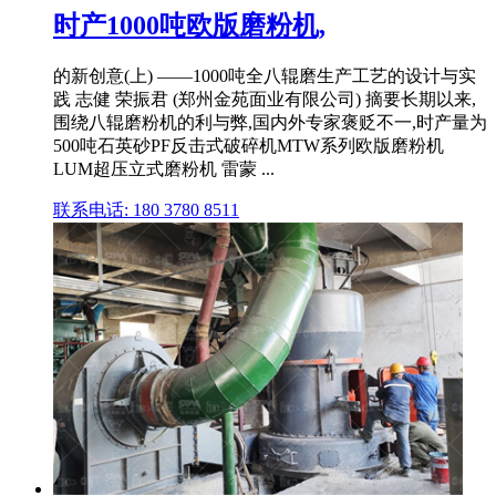
时产1000吨欧版磨粉机,
的新创意(上) ——1000吨全八辊磨生产工艺的设计与实
践 志健 荣振君 (郑州金苑面业有限公司) 摘要长期以来,
围绕八辊磨粉机的利与弊,国内外专家褒贬不一,时产量为
500吨石英砂PF反击式破碎机MTW系列欧版磨粉机
LUM超压立式磨粉机 雷蒙 ...
联系电话: 180 3780 8511