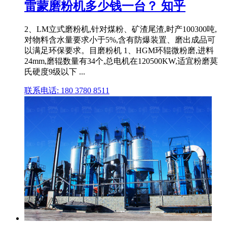
雷蒙磨粉机多少钱一台？ 知乎
2、LM立式磨粉机,针对煤粉、矿渣尾渣,时产100300吨,
对物料含水量要求小于5%,含有防爆装置、磨出成品可
以满足环保要求。目磨粉机 1、HGM环辊微粉磨,进料
24mm,磨辊数量有34个,总电机在120500KW,适宜粉磨莫
氏硬度9级以下 ...
联系电话: 180 3780 8511