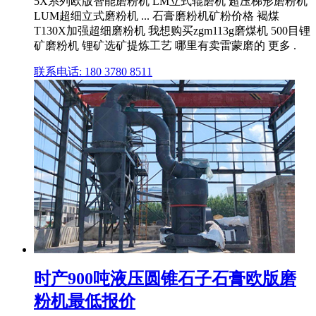
5X系列欧版智能磨粉机 LM立式辊磨机 超压梯形磨粉机
LUM超细立式磨粉机 ... 石膏磨粉机矿粉价格 褐煤
T130X加强超细磨粉机 我想购买zgm113g磨煤机 500目锂
矿磨粉机 锂矿选矿提炼工艺 哪里有卖雷蒙磨的 更多 .
联系电话: 180 3780 8511
时产900吨液压圆锥石子石膏欧版磨
粉机最低报价