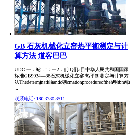
GB 石灰机械化立窑热平衡测定与计
算方法 道客巴巴
UDC 一．蛇．¨：一2．们 Q们a目中华人民共和国国家
标准GB9934—88石灰机械化立窑 热平衡测定与计算方
法ThedetermjnatI蚰andc砌cmationprocedureoftheh明tbm锄
...
联系电话: 180 3780 8511