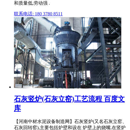
和质量低,劳动强 .
联系电话: 180 3780 8511
石灰竖炉(石灰立窑)工艺流程 百度文
库
【河南中材水泥设备制造网】石灰竖炉(又名石灰立窑、
石灰回转窑),主要包括炉壁和设在 炉壁上的烧嘴,在竖炉