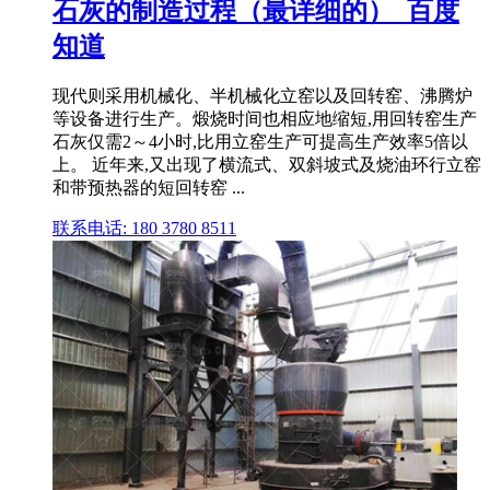
石灰的制造过程（最详细的）_百度
知道
现代则采用机械化、半机械化立窑以及回转窑、沸腾炉
等设备进行生产。煅烧时间也相应地缩短,用回转窑生产
石灰仅需2～4小时,比用立窑生产可提高生产效率5倍以
上。 近年来,又出现了横流式、双斜坡式及烧油环行立窑
和带预热器的短回转窑 ...
联系电话: 180 3780 8511