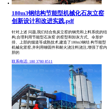
180m3钢结构节能型机械化石灰立窑
创新设计和改进实践.pdf
针对上述 问题,我们结合焦炭立窑的钢壳和上料系统的结
构,合理利用节能型石灰窑 的窑型和卸灰方式、伞形炉
排、上部的烟道等成熟技术,建造了180m3钢结 构节能型
机械化竖窑,并利用铆固件和耐火浇注料浇注,增强了窑内
胆的
联系电话: 180 3780 8511