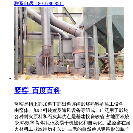
联系电话: 180 3780 8511
竖窑_百度百科
竖窑是指上部加料下部出料连续煅烧熟料的热工设备。
由窑体、加出料装置及通风设备等组成。广泛用于煅烧
各种耐火原料和石灰其优点是基建投资较省,占地面积较
少,熟效率高,燃耗低及易于机被化和自动化。温竖窑在耐
火材料工业应用历史久远,古老的自然通风竖窑形如瓶子,