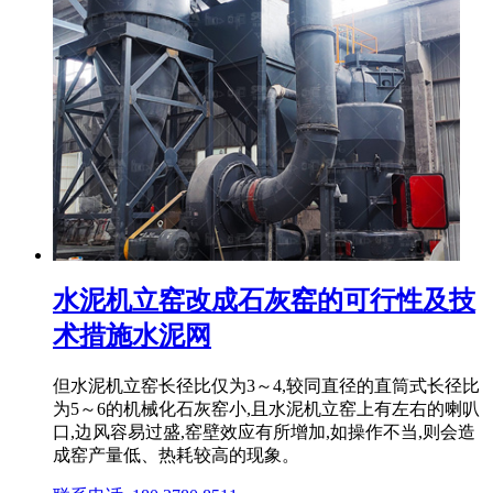
水泥机立窑改成石灰窑的可行性及技
术措施水泥网
但水泥机立窑长径比仅为3～4,较同直径的直筒式长径比
为5～6的机械化石灰窑小,且水泥机立窑上有左右的喇叭
口,边风容易过盛,窑壁效应有所增加,如操作不当,则会造
成窑产量低、热耗较高的现象。