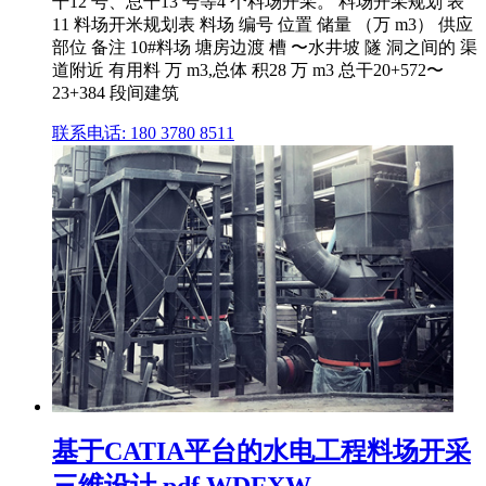
干12 号、总干13 号等4 个料场开采。 料场开采规划 表
11 料场开米规划表 料场 编号 位置 储量 （万 m3） 供应
部位 备注 10#料场 塘房边渡 槽 〜水井坡 隧 洞之间的 渠
道附近 有用料 万 m3,总体 积28 万 m3 总干20+572〜
23+384 段间建筑
联系电话: 180 3780 8511
基于CATIA平台的水电工程料场开采
三维设计.pdf WDFXW ...