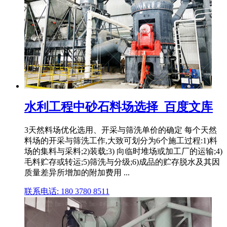
水利工程中砂石料场选择_百度文库
3天然料场优化选用、开采与筛洗单价的确定 每个天然
料场的开采与筛洗工作,大致可划分为6个施工过程:1)料
场的集料与采料;2)装载;3) 向临时堆场或加工厂的运输;4)
毛料贮存或转运;5)筛洗与分级;6)成品的贮存脱水及其因
质量差异所增加的附加费用 ...
联系电话: 180 3780 8511