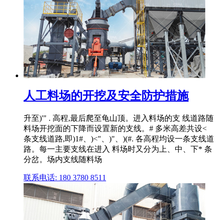
人工料场的开挖及安全防护措施
升至)'" . 高程,最后爬至龟山顶。进入料场的支 线道路随
料场开挖面的下降而设置新的支线。# 多米高差共设<
条支线道路,即)1#、)<"、)"、)(#. 各高程均设一条支线道
路。每一主要支线在进入 料场时又分为上、中、下* 条
分岔。场内支线随料场
联系电话: 180 3780 8511