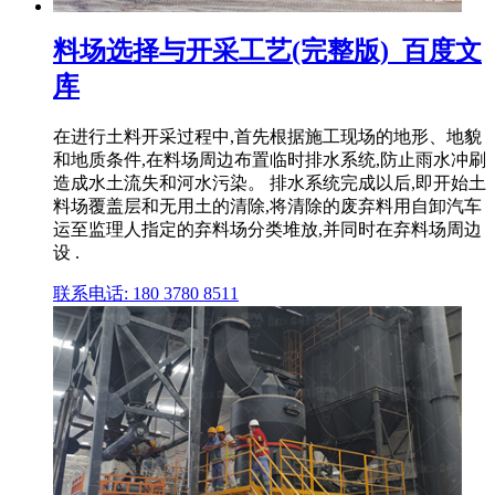
料场选择与开采工艺(完整版)_百度文
库
在进行土料开采过程中,首先根据施工现场的地形、地貌
和地质条件,在料场周边布置临时排水系统,防止雨水冲刷
造成水土流失和河水污染。 排水系统完成以后,即开始土
料场覆盖层和无用土的清除,将清除的废弃料用自卸汽车
运至监理人指定的弃料场分类堆放,并同时在弃料场周边
设 .
联系电话: 180 3780 8511