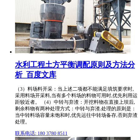
水利工程土方平衡调配原则及方法分
析_百度文库
（3）料场料开采：当上述二项都不能满足填筑要求时,
采用料场开采料,当有多个料场的料物可用时,优先利用运
距较近者。 （4）中转与弃渣：开挖料物在直接上坝后,
剩余料物有两种处理方式：中转与弃渣.处理的原则是：
当中转料场容量未饱和时,优先运往中转场备存,否则弃渣
处理。
联系电话: 180 3780 8511