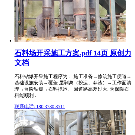
石料场开采施工方案.pdf 14页 原创力
文档
石料钻爆开采施工程序为： 施工准备→修筑施工便道→
基础设施安装→覆盖 层剥离（挖运、弃渣）→工作面清
理→台阶钻爆→石料挖运。 因道路高差过大, 为保障石
料能顺利 .
联系电话: 180 3780 8511