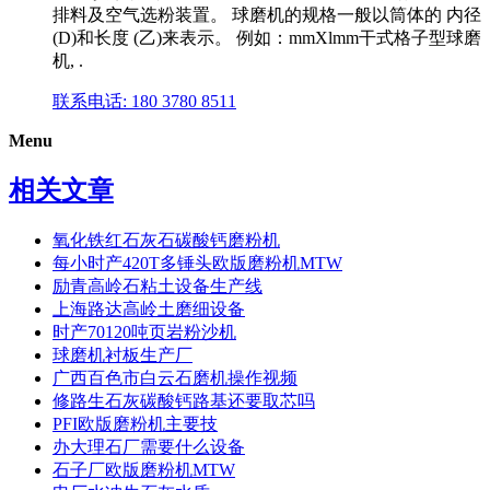
排料及空气选粉装置。 球磨机的规格一般以筒体的 内径
(D)和长度 (乙)来表示。 例如：mmXlmm干式格子型球磨
机, .
联系电话: 180 3780 8511
Menu
相关文章
氧化铁红石灰石碳酸钙磨粉机
每小时产420T多锤头欧版磨粉机MTW
励青高岭石粘土设备生产线
上海路达高岭土磨细设备
时产70120吨页岩粉沙机
球磨机衬板生产厂
广西百色市白云石磨机操作视频
修路生石灰碳酸钙路基还要取芯吗
PFI欧版磨粉机主要技
办大理石厂需要什么设备
石子厂欧版磨粉机MTW