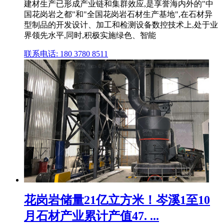
建材生产已形成产业链和集群效应,是享誉海内外的"中
国花岗岩之都"和"全国花岗岩石材生产基地",在石材异
型制品的开发设计、加工和检测设备数控技术上,处于业
界领先水平,同时,积极实施绿色、智能
联系电话: 180 3780 8511
花岗岩储量21亿立方米！岑溪1至10
月石材产业累计产值47. ...