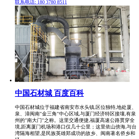
联系电话: 180 3780 8511
中国石材城 百度百科
中国石材城位于福建省南安市水头镇,区位独特,地处厦、
泉、漳闽南"金三角"中心区域,与厦门经济特区接壤,有泉
州的"南大门"之称。这里交通便捷,福厦高速公路贯穿全
境,距离厦门机场和港口仅几十公里；这里依山傍海,与台
湾隔海相望,是民族英雄郑成功的故乡、闽南著名侨乡和