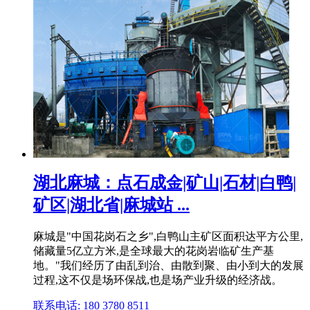
湖北麻城：点石成金|矿山|石材|白鸭|
矿区|湖北省|麻城站 ...
麻城是"中国花岗石之乡",白鸭山主矿区面积达平方公里,
储藏量5亿立方米,是全球最大的花岗岩临矿生产基
地。"我们经历了由乱到治、由散到聚、由小到大的发展
过程,这不仅是场环保战,也是场产业升级的经济战。
联系电话: 180 3780 8511