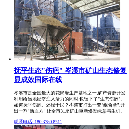
抚平生态"伤疤" 岑溪市矿山生态修复
显成效国际在线
岑溪市是全国最大的花岗岩生产基地之一,矿产资源开发
利用给当地经济注入活力的同时,也留下了"生态伤疤"。
如何抚平伤疤、还绿于民？岑溪市打出一套"组合拳",开
出一剂"活血方",让全市31座矿山重新焕发绿意与生机。
联系电话: 180 3780 8511