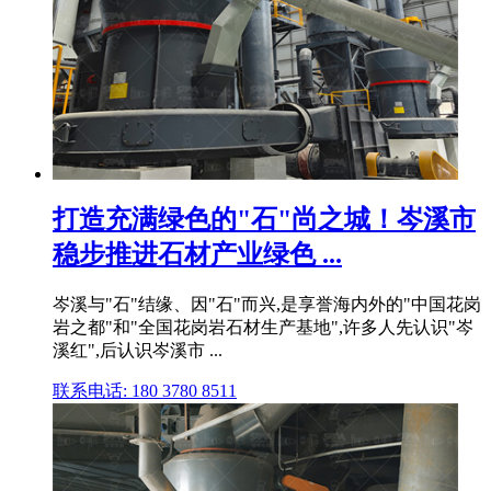
打造充满绿色的"石"尚之城！岑溪市
稳步推进石材产业绿色 ...
岑溪与"石"结缘、因"石"而兴,是享誉海内外的"中国花岗
岩之都"和"全国花岗岩石材生产基地",许多人先认识"岑
溪红",后认识岑溪市 ...
联系电话: 180 3780 8511