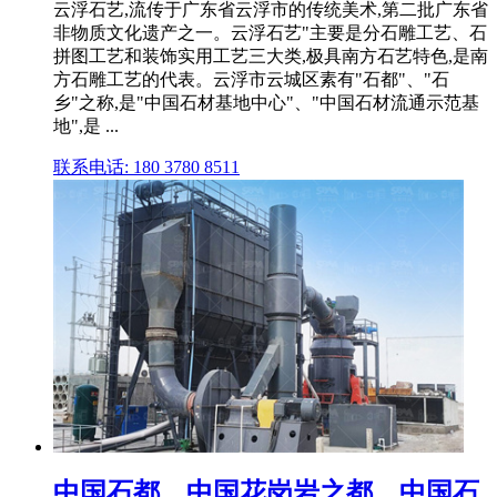
云浮石艺,流传于广东省云浮市的传统美术,第二批广东省
非物质文化遗产之一。云浮石艺"主要是分石雕工艺、石
拼图工艺和装饰实用工艺三大类,极具南方石艺特色,是南
方石雕工艺的代表。云浮市云城区素有"石都"、"石
乡"之称,是"中国石材基地中心"、"中国石材流通示范基
地",是 ...
联系电话: 180 3780 8511
中国石都、中国花岗岩之都、中国石