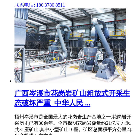
联系电话: 180 3780 8511
广西岑溪市花岗岩矿山粗放式开采生
态破坏严重_中华人民 ...
梧州岑溪市是全国最大的花岗岩生产基地之一,花岗岩开
采历史已有30余年。全市探明花岗岩储量约21亿立方米,
共31座矿山,其中小型矿山16座。矿区总面积平方公里,年