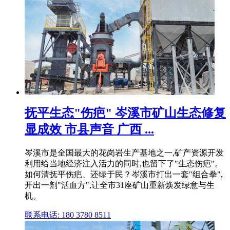
抚平生态"伤疤" 岑溪市矿山生态修复
显成效 市县声音 广西 ...
岑溪市是全国最大的花岗岩生产基地之一,矿产资源开发
利用给当地经济注入活力的同时,也留下了"生态伤疤"。
如何清抚平伤疤、还绿于民？岑溪市打出一套"组合拳",
开出一剂"活血方",让全市31座矿山重新焕发绿意与生
机。
联系电话: 180 3780 8511