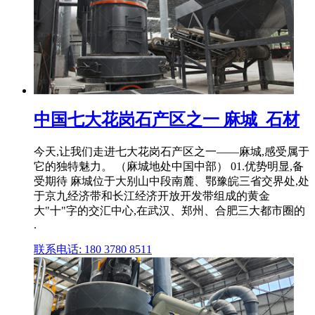
中国七大花岗石产区之一 麻城_石材
今天,让我们走进七大花岗石产区之一——麻城,感受属于
它的独特魅力。 （麻城地处中国中部） 01.优势明显,备
受期待 麻城位于大别山中段南麓、鄂豫皖三省交界处,处
于京九经济带和长江经济开放开发带组成的黄金
大"十"字的交汇中心,在武汉、郑州、合肥三大都市圈的
.
联系电话: 180 3780 8511