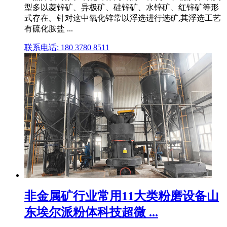
型多以菱锌矿、异极矿、硅锌矿、水锌矿、红锌矿等形
式存在。针对这中氧化锌常以浮选进行选矿,其浮选工艺
有硫化胺盐 ...
联系电话: 180 3780 8511
非金属矿行业常用11大类粉磨设备山
东埃尔派粉体科技超微 ...