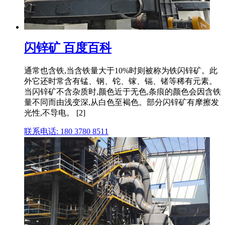
闪锌矿 百度百科
通常也含铁,当含铁量大于10%时则被称为铁闪锌矿。此
外它还时常含有锰、钢、铊、镓、镉、锗等稀有元素。
当闪锌矿不含杂质时,颜色近于无色,条痕的颜色会因含铁
量不同而由浅变深,从白色至褐色。部分闪锌矿有摩擦发
光性,不导电。 [2]
联系电话: 180 3780 8511