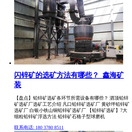
闪锌矿的选矿方法有哪些？_鑫海矿
装
【盘点】铅锌矿选矿各环节所需设备有哪些？ 泗顶铅锌
矿选矿厂选矿工艺介绍 凡口铅锌矿选矿厂 黄砂坪铅锌矿
选矿厂 白银小铁山铜铅锌矿选矿厂 【铅锌矿选矿】7大
细粒铅锌矿浮选方法 铅锌矿石格子型球磨机
联系电话: 180 3780 8511