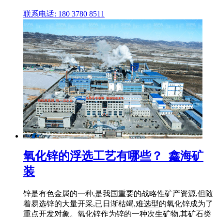
联系电话: 180 3780 8511
氧化锌的浮选工艺有哪些？_鑫海矿
装
锌是有色金属的一种,是我国重要的战略性矿产资源,但随
着易选锌的大量开采,已日渐枯竭,难选型的氧化锌成为了
重点开发对象。氧化锌作为锌的一种次生矿物,其矿石类