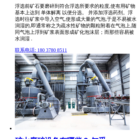
浮选前矿石要磨碎到符合浮选所要求的粒度,使有用矿物
基本上达到 单体解离 以便分选。 并添加浮选药剂。浮
选时往矿浆中导入空气,使形成大量的气泡,于是不易被水
润湿的,即通常称之为疏水性矿物的颗粒附着在气泡上,随
同气泡上浮到矿浆表面形成矿化泡沫层；而那些容易被
水润湿 .
联系电话: 180 3780 8511