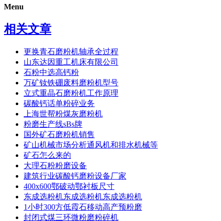
Menu
相关文章
更换青石磨粉机轴承全过程
山东达因重工机床有限公司
石粉中选高钙粉
万矿钕铁硼废料磨粉机型号
立式重晶石磨粉机工作原理
碳酸钙话单粉碎业务
上海世帮粉煤灰磨粉机
粉磨生产线sBs牌
国外矿石磨粉机销售
矿山机械市场分析通风机和排水机械等
矿石怎么来的
大理石粉粉磨设备
建筑行业碳酸钙磨粉设备厂家
400x600鄂破动鄂衬板尺寸
东成选粉机东成选粉机东成选粉机
1小时300方低霞石移动高产预粉磨
封闭式煤三环微粉磨粉碎机